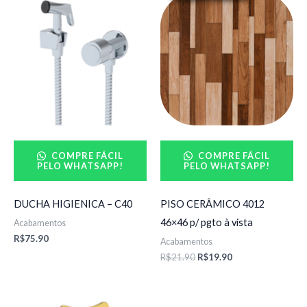
preço
preço
original
atual
era:
é:
R$21.90.
R$19.90.
COMPRE FÁCIL
COMPRE FÁCIL
PELO WHATSAPP!
PELO WHATSAPP!
DUCHA HIGIENICA – C40
PISO CERÂMICO 4012
46×46 p/ pgto à vista
Acabamentos
R$
75.90
Acabamentos
R$
21.90
R$
19.90