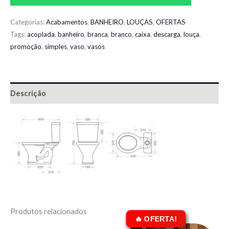
Categorias:
Acabamentos
,
BANHEIRO
,
LOUÇAS
,
OFERTAS
Tags:
acoplada
,
banheiro
,
branca
,
branco
,
caixa
,
descarga
,
louça
,
promoção
,
simples
,
vaso
,
vasos
Descrição
Produtos relacionados
O
O