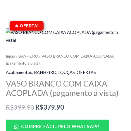
O
O
preço
preço
original
atual
Início
/
BANHEIRO
/ VASO BRANCO COM CAIXA ACOPLADA
(pagamento á vista)
era:
é:
Acabamentos
,
BANHEIRO
,
LOUÇAS
,
OFERTAS
R$399.90.
R$379.90.
VASO BRANCO COM CAIXA
ACOPLADA (pagamento á vista)
R$
399.90
R$
379.90
COMPRE FÁCIL PELO WHATSAPP!