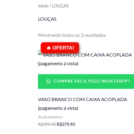
Início
/ LOUÇAS
LOUÇAS
Mostrando todos os 2 resultados
O
O
preço
preço
original
atual
era:
é:
R$399.90.
R$379.90.
COMPRE FÁCIL PELO WHATSAPP!
VASO BRANCO COM CAIXA ACOPLADA
(pagamento á vista)
Acabamentos
R$
399.90
R$
379.90