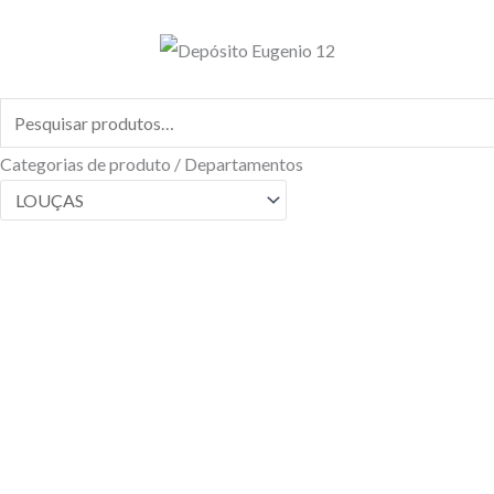
Classificado
Ir
por
mais
para
recente
o
conteúdo
Pesquisar
por:
Categorias de produto / Departamentos