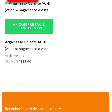
O
O
preço
preço
original
atual
era:
é:
R$19.90.
R$18.90.
COMPRE FÁCIL
PELO WHATSAPP!
Argamassa Colante AC-II
(valor p/ pagamento à vista)
Acabamentos
R$
19.90
R$
18.90
Reconhecimento de nossos clientes