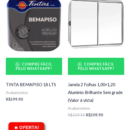
preço
preço
original
atual
era:
é:
R$229.90.
R$209.90.
COMPRE FÁCIL
COMPRE FÁCIL
PELO WHATSAPP!
PELO WHATSAPP!
TINTA BEMAPISO 18 LTS
Janela 2 Folhas 1,00×1,20
Aluminio Brilhante Sem grade
Acabamentos
R$
299.90
(Valor à vista)
Acabamentos
R$
229.90
R$
209.90