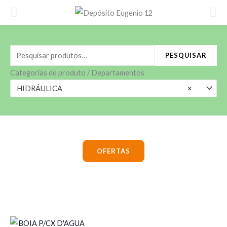
Ir
para
o
conteúdo
Pesquisar
PESQUISAR
por:
Categorias de produto / Departamentos
HIDRÁULICA
×
OFERTAS