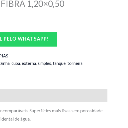
FIBRA 1,20×0,50
L PELO WHATSAPP!
PIAS
zinha
,
cuba
,
externa
,
simples
,
tanque
,
torneira
incomparáveis. Superfícies mais lisas sem porosidade
idental de água.