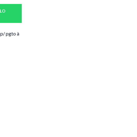
LO
/ pgto à