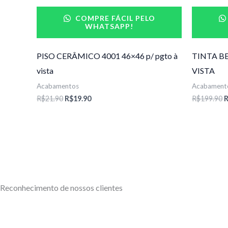
R$21.90.
R$19.90.
R
COMPRE FÁCIL PELO
WHATSAPP!
PISO CERÂMICO 4001 46×46 p/ pgto à
TINTA BE
vista
VISTA
Acabamentos
Acabament
R$
21.90
R$
19.90
R$
199.90
Reconhecimento de nossos clientes