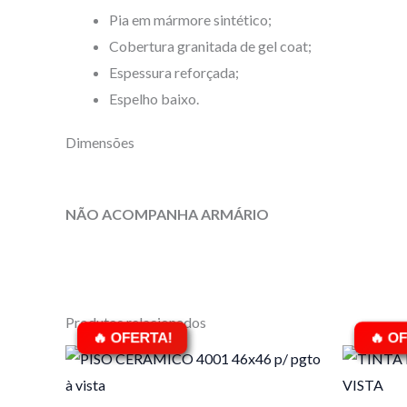
Pia em mármore sintético;
Cobertura granitada de gel coat;
Espessura reforçada;
Espelho baixo.
Dimensões
NÃO ACOMPANHA ARMÁRIO
Produtos relacionados
O
O
preço
preço
p
original
atual
o
era:
é:
e