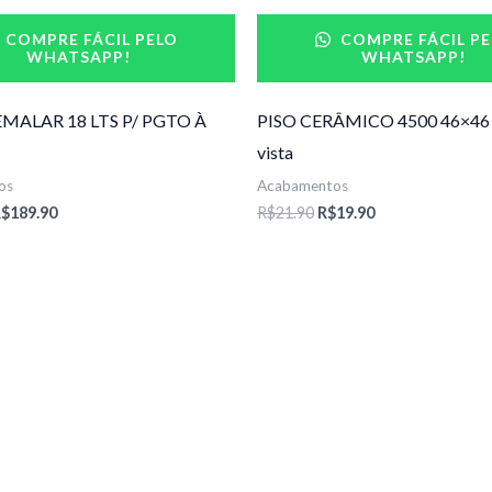
$199.90.
R$189.90.
R$21.90.
R$19.90.
COMPRE FÁCIL PELO
COMPRE FÁCIL PE
WHATSAPP!
WHATSAPP!
MALAR 18 LTS P/ PGTO À
PISO CERÂMICO 4500 46×46 p
vista
os
Acabamentos
R$
189.90
R$
21.90
R$
19.90