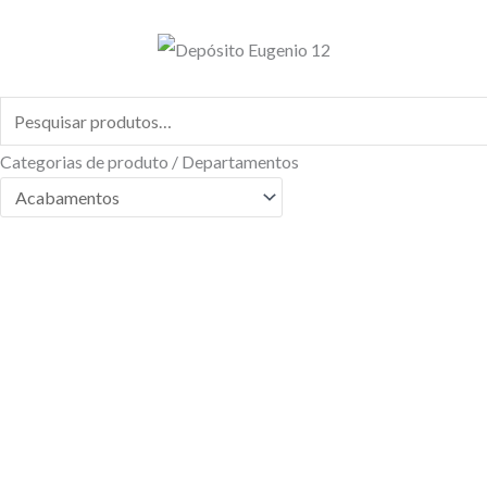
Ir
para
o
conteúdo
Pesquisar
por:
Categorias de produto / Departamentos