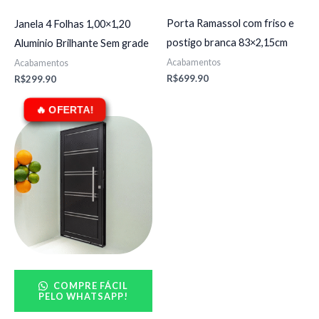
Porta Ramassol com friso e
Janela 4 Folhas 1,00×1,20
postigo branca 83×2,15cm
Aluminio Brilhante Sem grade
Acabamentos
Acabamentos
R$
699.90
R$
299.90
O
O
preço
preço
original
atual
era:
é:
R$1.579.90.
R$1.459.90.
COMPRE FÁCIL
PELO WHATSAPP!