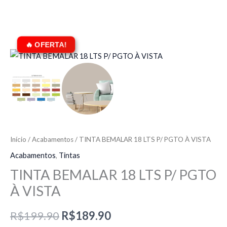
O
O
preço
preço
original
atual
era:
é:
R$199.90.
R$189.90.
Início
/
Acabamentos
/ TINTA BEMALAR 18 LTS P/ PGTO À VISTA
Acabamentos
,
Tintas
TINTA BEMALAR 18 LTS P/ PGTO
À VISTA
R$
199.90
R$
189.90