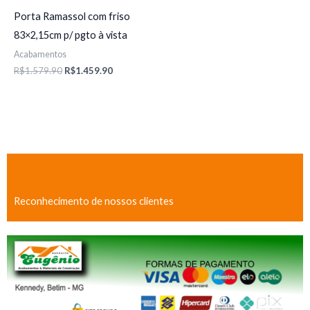
Porta Ramassol com friso
83×2,15cm p/ pgto à vista
Acabamentos
R$
1.579.90
R$
1.459.90
Reconhecimento de nossos clientes