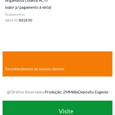
Argamassa Colante AC-II
(valor p/ pagamento à vista)
Acabamentos
R$
19.90
R$
18.90
Reconhecimento de nossos clientes
@Direitos Reservados
Produção: 2MMídia
Depósito Eugenio
Visite