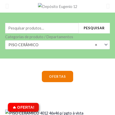
Ir
para
o
conteúdo
Pesquisar
PESQUISAR
por:
Categorias de produto / Departamentos
PISO CERÂMICO
×
OFERTAS
O
O