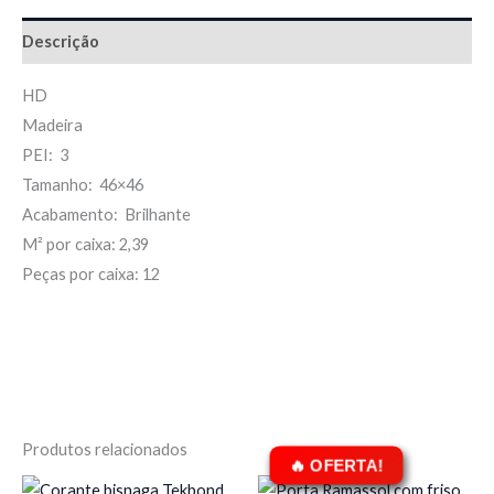
Descrição
HD
Madeira
PEI: 3
Tamanho: 46×46
Acabamento: Brilhante
M² por caixa: 2,39
Peças por caixa: 12
Produtos relacionados
O
O