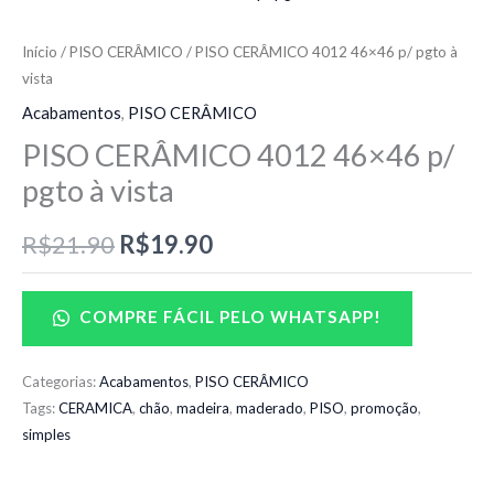
preço
preço
Início
/
PISO CERÂMICO
/ PISO CERÂMICO 4012 46×46 p/ pgto à
vista
original
atual
Acabamentos
,
PISO CERÂMICO
era:
é:
PISO CERÂMICO 4012 46×46 p/
R$21.90.
R$19.90.
pgto à vista
R$
21.90
R$
19.90
COMPRE FÁCIL PELO WHATSAPP!
Categorias:
Acabamentos
,
PISO CERÂMICO
Tags:
CERAMICA
,
chão
,
madeira
,
maderado
,
PISO
,
promoção
,
simples