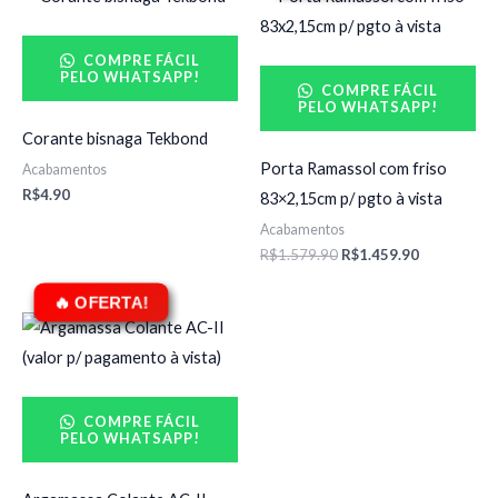
preço
preço
original
atual
era:
é:
COMPRE FÁCIL
R$1.579.90.
R$1.459.90
PELO WHATSAPP!
COMPRE FÁCIL
PELO WHATSAPP!
Corante bisnaga Tekbond
Porta Ramassol com friso
Acabamentos
R$
4.90
83×2,15cm p/ pgto à vista
Acabamentos
R$
1.579.90
R$
1.459.90
O
O
preço
preço
original
atual
era:
é:
R$19.90.
R$18.90.
COMPRE FÁCIL
PELO WHATSAPP!