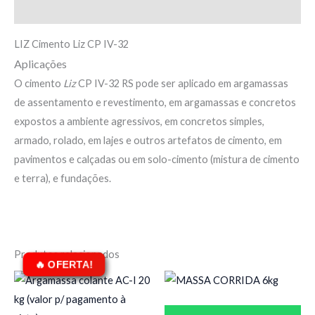
Descrição
LIZ Cimento Liz CP IV-32
Aplicações
O cimento
Liz
CP IV-32 RS pode ser aplicado em argamassas
de assentamento e revestimento, em argamassas e concretos
expostos a ambiente agressivos, em concretos simples,
armado, rolado, em lajes e outros artefatos de cimento, em
pavimentos e calçadas ou em solo-cimento (mistura de cimento
e terra), e fundações.
Produtos relacionados
O
O
preço
preço
original
atual
era:
é: