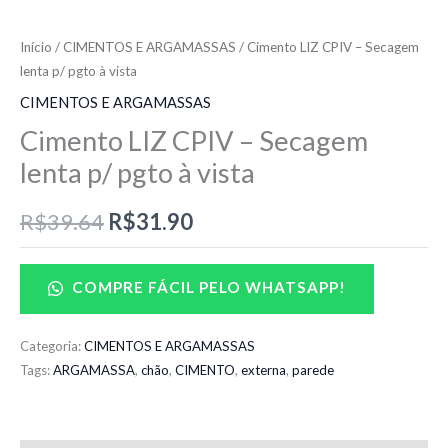
preço
preço
Início
/
CIMENTOS E ARGAMASSAS
/ Cimento LIZ CPIV – Secagem
lenta p/ pgto à vista
original
atual
CIMENTOS E ARGAMASSAS
era:
é:
Cimento LIZ CPIV – Secagem
R$39.64.
R$31.90.
lenta p/ pgto à vista
R$
39.64
R$
31.90
COMPRE FÁCIL PELO WHATSAPP!
Categoria:
CIMENTOS E ARGAMASSAS
Tags:
ARGAMASSA
,
chão
,
CIMENTO
,
externa
,
parede