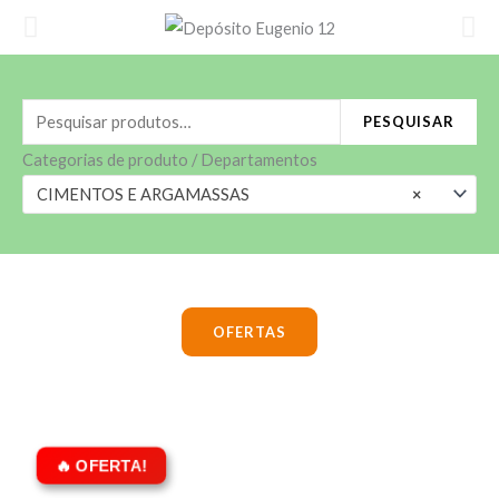
Ir
para
o
conteúdo
Pesquisar
PESQUISAR
por:
Categorias de produto / Departamentos
CIMENTOS E ARGAMASSAS
×
OFERTAS
O
O