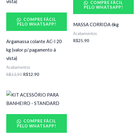
COMPRE FÁCIL
R$13.90.
R$12.90.
PELO WHATSAPP!
COMPRE FÁCIL
PELO WHATSAPP!
MASSA CORRIDA 6kg
Acabamentos
R$
25.90
Argamassa colante AC-I 20
kg (valor p/ pagamento à
vista)
Acabamentos
R$
13.90
R$
12.90
COMPRE FÁCIL
PELO WHATSAPP!