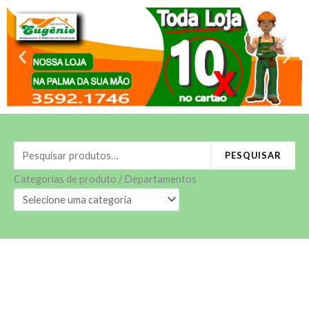
Classificado
Ir
por
mais
para
recente
o
conteúdo
Pesquisar
PESQUISAR
por:
Categorias de produto / Departamentos