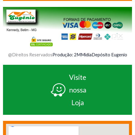
@Direitos Reservados
Produção: 2MMídia
Depósito Eugenio
Visite
nossa
Loja