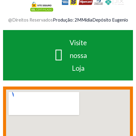
@Direitos Reservados
Produção: 2MMídia
Depósito Eugenio
Visite
nossa
Loja