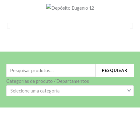
Ir
para
o
conteúdo
Pesquisar
PESQUISAR
por:
Categorias de produto / Departamentos
Selecione uma categoria