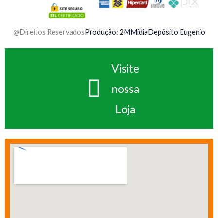
@Direitos Reservados
Produção: 2MMídia
Depósito Eugenio
Visite
nossa
Loja