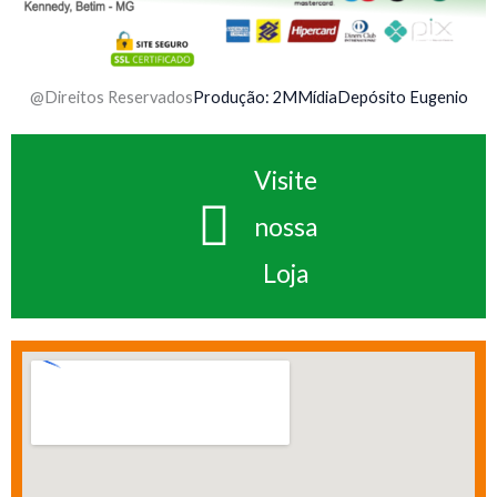
@Direitos Reservados
Produção: 2MMídia
Depósito Eugenio
Visite
nossa
Loja